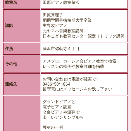
教室名
田原ピアノ教室藤沢
田原真理子
桐朋学園芸術短期大学卒業
講師
主専攻ピアノ
元ヤマハ音楽教室講師
日本こども教育センター認定リトミック講師
住所
藤沢市弥勒寺４丁目
アメブロ、カトレア会ピアノ教室で検索
その他
レッスンの様子や教室詳細を掲載
お問い合わせは電話が確実です
連絡先
0466*50*1864
留守電にはメッセージをお残し下さい
グランドピアノと
電子ピアノ設置
２台ピアノや連弾で
楽しいアンサンブルも
教材の一例