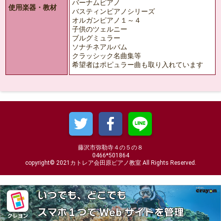
バーナムピアノ
使用楽器・教材
バスティンピアノシリーズ
オルガンピアノ１～４
子供のツェルニー
ブルグミュラー
ソナチネアルバム
クラッシック名曲集等
希望者はポピュラー曲も取り入れています
藤沢市弥勒寺４の５の８
0466*501864
copyright© 2021カトレア会田原ピアノ教室 All Rights Reserved.