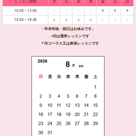
レッスン時間
月
火
水
木
金
土
日
10:00～12:00
-
-
-
-
※
※
※
15:00～18:45
○
○
○
○
-
-
-
・年末年始・祝日はお休みです。
○印は通常レッスンです
＊印コーラス又は単発レッスンです